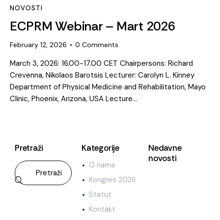
NOVOSTI
ECPRM Webinar – Mart 2026
February 12, 2026
0
Comments
March 3, 2026: 16.00-17.00 CET Chairpersons: Richard
Crevenna, Nikolaos Barotsis Lecturer: Carolyn L. Kinney
Department of Physical Medicine and Rehabilitation, Mayo
Clinic, Phoenix, Arizona, USA Lecture…
Pretraži
Kategorije
Nedavne
novosti
O nama
NO
Kongres 2026
D
Statut
r
.
Kontakt
E