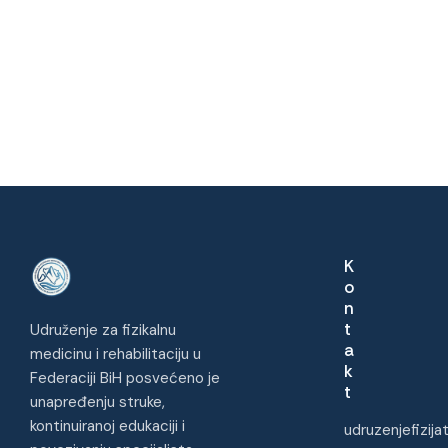
1
6
,
2
0
2
6
K
o
n
t
Udruženje za fizikalnu
a
medicinu i rehabilitaciju u
k
Federaciji BiH posvećeno je
t
unapređenju struke,
kontinuiranoj edukaciji i
udruzenjefizij