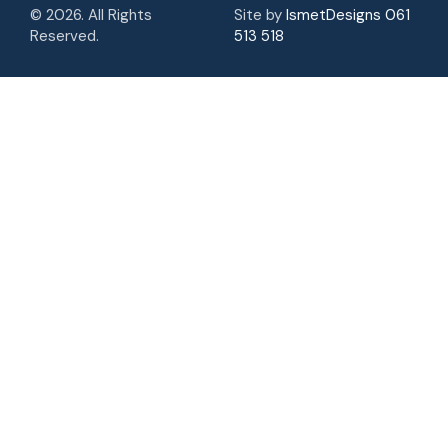
© 2026. All Rights
Site by
IsmetDesigns 061
Reserved.
513 518